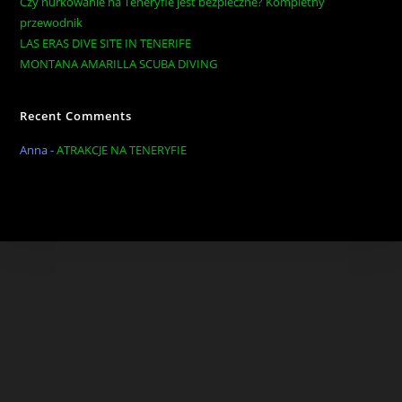
Czy nurkowanie na Teneryfie jest bezpieczne? Kompletny
przewodnik
LAS ERAS DIVE SITE IN TENERIFE
MONTANA AMARILLA SCUBA DIVING
Recent Comments
Anna
-
ATRAKCJE NA TENERYFIE