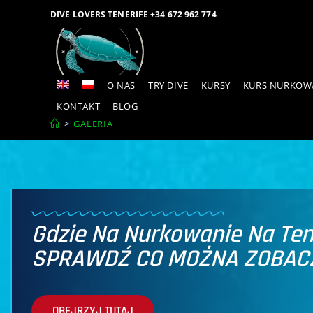
DIVE LOVERS TENERIFE +34 672 962 774
O NAS
TRY DIVE
KURSY
KURS NURKOWA
KONTAKT
BLOG
>
GALERIA
Gdzie Na Nurkowanie Na Tene
SPRAWDŹ CO MOŻNA ZOBAC
OBEJRZYJ TUTAJ