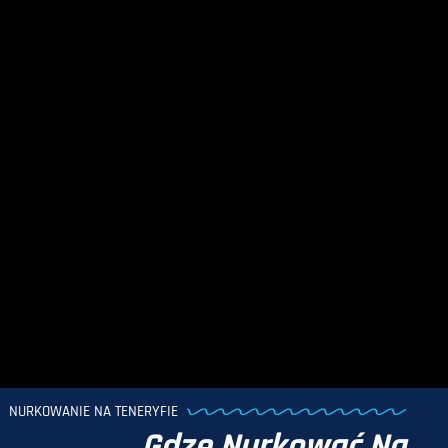
NURKOWANIE NA TENERYFIE
Gdze Nurkować Na