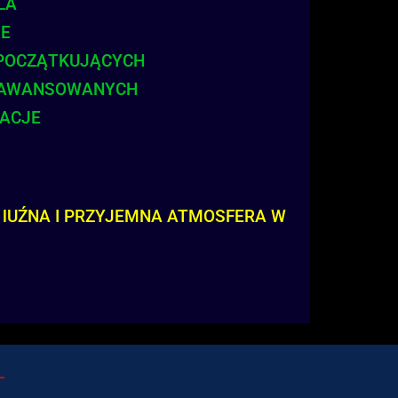
LA
IE
 POCZĄTKUJĄCYCH
ZAAWANSOWANYCH
ZACJE
 lUŹNA I PRZYJEMNA ATMOSFERA W