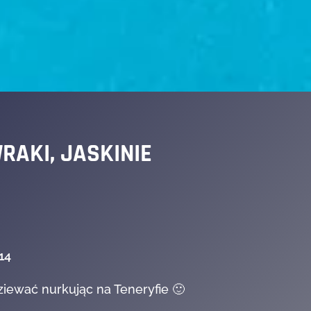
WRAKI, JASKINIE
14
ziewać nurkując na Teneryfie 🙂