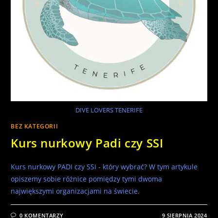
DIVE LOVERS TENERIFE
BEZ KATEGORII
Kurs nurkowy Padi czy SSI
Kurs nurkowy PADI czy SSI - który wybrać? W tym artykule
opiszemy sobie różnice pomiędzy tymi dwoma
największymi organizacjami na świecie.
0 KOMENTARZY
9 SIERPNIA 2024