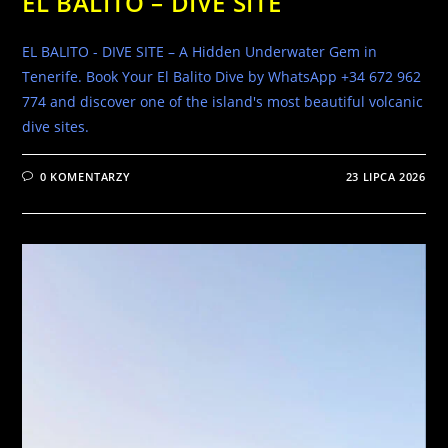
EL BALITO – DIVE SITE
EL BALITO - DIVE SITE – A Hidden Underwater Gem in
Tenerife. Book Your El Balito Dive by WhatsApp +34 672 962
774 and discover one of the island's most beautiful volcanic
dive sites.
0 KOMENTARZY
23 LIPCA 2026