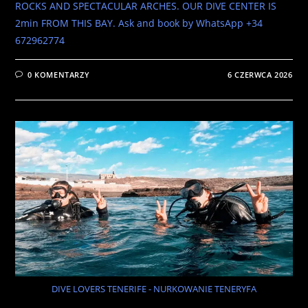
ROCKS AND SPECTACULAR ARCHES. OUR DIVE CENTER IS
2min FROM THIS BAY. Ask and book by WhatsApp +34
672962774
0 KOMENTARZY
6 CZERWCA 2026
DIVE LOVERS TENERIFE - NURKOWANIE TENERYFA