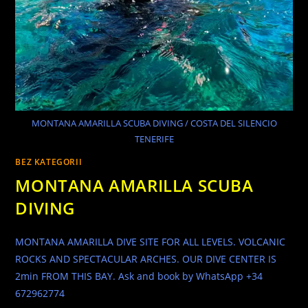
MONTANA AMARILLA SCUBA DIVING / COSTA DEL SILENCIO
TENERIFE
BEZ KATEGORII
MONTANA AMARILLA SCUBA
DIVING
MONTANA AMARILLA DIVE SITE FOR ALL LEVELS. VOLCANIC
ROCKS AND SPECTACULAR ARCHES. OUR DIVE CENTER IS
2min FROM THIS BAY. Ask and book by WhatsApp +34
672962774